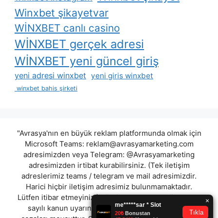
Winxbet şikayetvar
WİNXBET canlı casino
WİNXBET gerçek adresi
WİNXBET yeni güncel giriş
yeni adresi winxbet
yeni giris winxbet
winxbet bahis şirketi
"Avrasya'nın en büyük reklam platformunda olmak için
Microsoft Teams:
reklam@avrasyamarketing.com
adresimizden veya Telegram: @Avrasyamarketing
adresimizden irtibat kurabilirsiniz. (Tek iletişim
adreslerimiz teams / telegram ve mail adresimizdir.
Harici hiçbir iletişim adresimiz bulunmamaktadır.
Lütfen itibar etmeyiniz.) Türkiye yasalarına göre 7258
sayılı kanun uyarınca yasa dışı bahis oynamanın