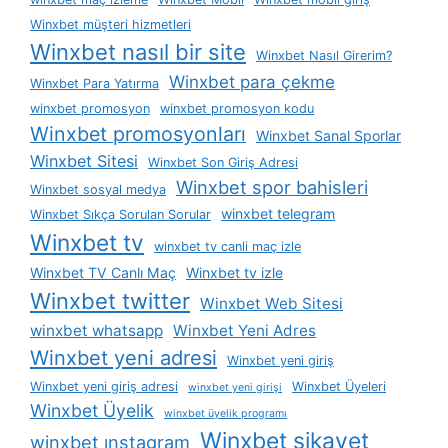
Winxbet müşteri hizmetleri
Winxbet nasıl bir site
Winxbet Nasıl Girerim?
Winxbet para çekme
Winxbet Para Yatırma
winxbet promosyon
winxbet promosyon kodu
Winxbet promosyonları
Winxbet Sanal Sporlar
Winxbet Sitesi
Winxbet Son Giriş Adresi
Winxbet spor bahisleri
Winxbet sosyal medya
winxbet telegram
Winxbet Sıkça Sorulan Sorular
Winxbet tv
winxbet tv canli maç izle
Winxbet TV Canlı Maç
Winxbet tv izle
Winxbet twitter
Winxbet Web Sitesi
winxbet whatsapp
Winxbet Yeni Adres
Winxbet yeni adresi
Winxbet yeni giriş
Winxbet yeni giriş adresi
Winxbet Üyeleri
winxbet yeni girişi
Winxbet Üyelik
winxbet üyelik programı
Winxbet şikayet
winxbet ınstagram