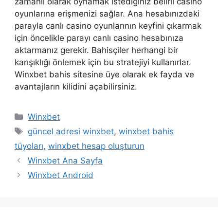
zamanlı olarak oynamak istediğiniz belirli casino
oyunlarına erişmenizi sağlar. Ana hesabınızdaki
parayla canlı casino oyunlarının keyfini çıkarmak
için öncelikle parayı canlı casino hesabınıza
aktarmanız gerekir. Bahisçiler herhangi bir
karışıklığı önlemek için bu stratejiyi kullanırlar.
Winxbet bahis sitesine üye olarak ek fayda ve
avantajların kilidini açabilirsiniz.
Kategoriler
Winxbet
Etiketler
güncel adresi winxbet
,
winxbet bahis
tüyoları
,
winxbet hesap oluşturun
Winxbet Ana Sayfa
Winxbet Android