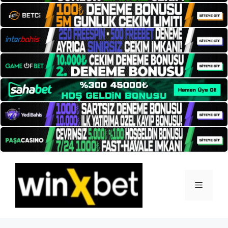
İçeriğe
atla
Menü