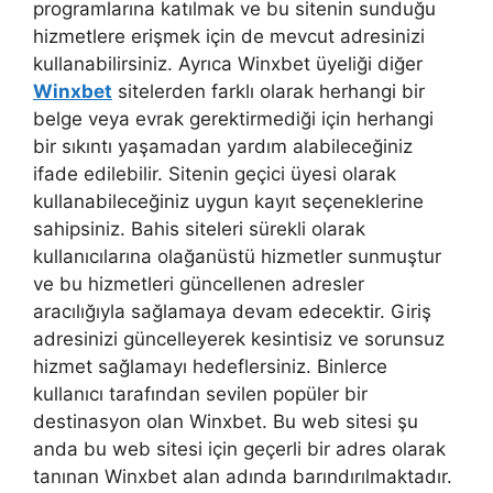
programlarına katılmak ve bu sitenin sunduğu
hizmetlere erişmek için de mevcut adresinizi
kullanabilirsiniz. Ayrıca Winxbet üyeliği diğer
Winxbet
sitelerden farklı olarak herhangi bir
belge veya evrak gerektirmediği için herhangi
bir sıkıntı yaşamadan yardım alabileceğiniz
ifade edilebilir. Sitenin geçici üyesi olarak
kullanabileceğiniz uygun kayıt seçeneklerine
sahipsiniz. Bahis siteleri sürekli olarak
kullanıcılarına olağanüstü hizmetler sunmuştur
ve bu hizmetleri güncellenen adresler
aracılığıyla sağlamaya devam edecektir. Giriş
adresinizi güncelleyerek kesintisiz ve sorunsuz
hizmet sağlamayı hedeflersiniz. Binlerce
kullanıcı tarafından sevilen popüler bir
destinasyon olan Winxbet. Bu web sitesi şu
anda bu web sitesi için geçerli bir adres olarak
tanınan Winxbet alan adında barındırılmaktadır.