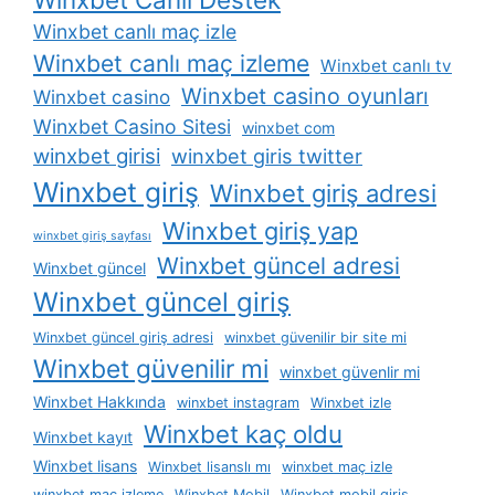
Winxbet canlı maç izle
Winxbet canlı maç izleme
Winxbet canlı tv
Winxbet casino oyunları
Winxbet casino
Winxbet Casino Sitesi
winxbet com
winxbet girisi
winxbet giris twitter
Winxbet giriş
Winxbet giriş adresi
Winxbet giriş yap
winxbet giriş sayfası
Winxbet güncel adresi
Winxbet güncel
Winxbet güncel giriş
Winxbet güncel giriş adresi
winxbet güvenilir bir site mi
Winxbet güvenilir mi
winxbet güvenlir mi
Winxbet Hakkında
winxbet instagram
Winxbet izle
Winxbet kaç oldu
Winxbet kayıt
Winxbet lisans
Winxbet lisanslı mı
winxbet maç izle
winxbet maç izleme
Winxbet Mobil
Winxbet mobil giriş