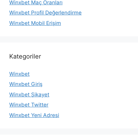
Winxbet Maç Oranları
Winxbet Profil Değerlendirme
Winxbet Mobil Erişim
Kategoriler
Winxbet
Winxbet Giriş
Winxbet Şikayet
Winxbet Twitter
Winxbet Yeni Adresi