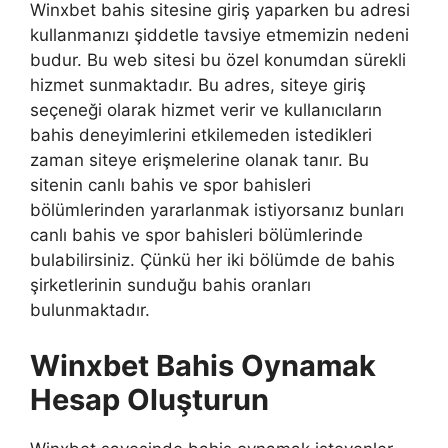
Winxbet bahis sitesine giriş yaparken bu adresi
kullanmanızı şiddetle tavsiye etmemizin nedeni
budur. Bu web sitesi bu özel konumdan sürekli
hizmet sunmaktadır. Bu adres, siteye giriş
seçeneği olarak hizmet verir ve kullanıcıların
bahis deneyimlerini etkilemeden istedikleri
zaman siteye erişmelerine olanak tanır. Bu
sitenin canlı bahis ve spor bahisleri
bölümlerinden yararlanmak istiyorsanız bunları
canlı bahis ve spor bahisleri bölümlerinde
bulabilirsiniz. Çünkü her iki bölümde de bahis
şirketlerinin sunduğu bahis oranları
bulunmaktadır.
Winxbet Bahis Oynamak
Hesap Oluşturun