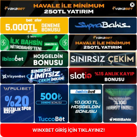
×
WINXBET GİRİŞ İÇİN TIKLAYINIZ!