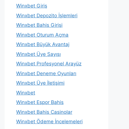
Winxbet Giriş
Winxbet Depozito İşlemleri
Winxbet Bahis Girişi
Winxbet Oturum Açma
Winxbet Büyük Avantaj
Winxbet Üye Sayısı
Winxbet Profesyonel Arayüz
Winxbet Deneme Oyunları
Winxbet Üye İletişimi
Winxbet
Winxbet Espor Bahis
Winxbet Bahis Casinolar
Winxbet Ödeme İncelemeleri