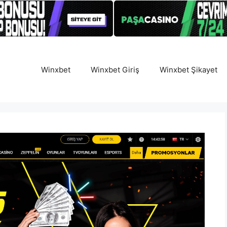
Winxbet
Winxbet Giriş
Winxbet Şikayet